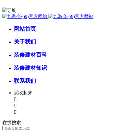
网站首页
关于我们
装修建材百科
装修建材知识
联系我们



在线搜索