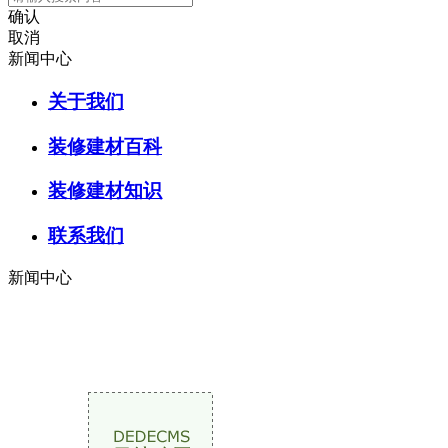
确认
取消
新闻中心
关于我们
装修建材百科
装修建材知识
联系我们
新闻中心