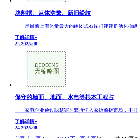
块割据、从体浩繁、新旧纷歧
是目前上海体量最大的组团式石库门建建群活化操纵工程
了解详情+
25
2025-08
保守的墙面、地面、水电等根本工程占
家电企业通过聪慧家居套拆切入家拆前拆市场，不只沉塑
了解详情+
24
2025-08