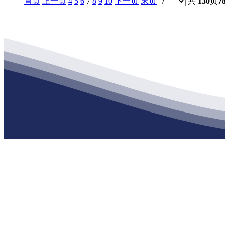
首页
上一页
4
5
6
7
8
9
10
下一页
末页
共
130
页
7
公司经营范围包括：建材销售；干粉砂浆、水泥制品生产、销售；普
地 址：南通市滨海园区东晋村八组江苏九游会·(j9)官方网站建材有