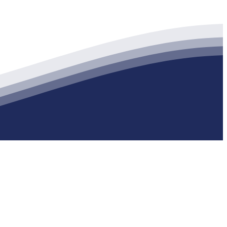
生产各种强度等级的商品（预拌）混凝土和干粉（混）砂浆，混凝土年