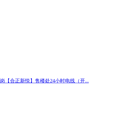
合正新悦】售楼处24小时电线（开...