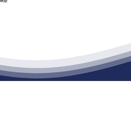
80
条
江苏九游会·(j9)官方网站建材有限公司
通货物仓储；道路普通货物运输；建筑劳务分包（凭资质证书经营）。主要
生产能力达到100万方；干粉（混）砂浆年生产能力达到20万吨。
限公司